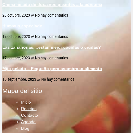
Crema helada de duraznos picantes a la cúrcuma
20 octubre, 2023
No hay comentarios
Hummus especiado
17 octubre, 2023
No hay comentarios
Las zanahorias, ¿están mejor cocidas o crudas?
17 octubre, 2023
No hay comentarios
Mijo pelado – Pequeño pero asombroso alimento
15 septiembre, 2023
No hay comentarios
Mapa del sitio
Inicio
Recetas
Contacto
Agenda
Blog