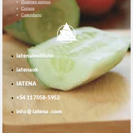
Quiénes somos
Cursos
Calendario
iatenainstituto
iatenaok
IATENA
+54 11 7058-5952
info @ iatena . com