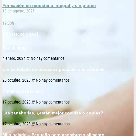
Formación en repostería integral y sin gluten
13 de agosto, 2026 -
19:00h
Últimos post
Pan de lino
4 enero, 2024
No hay comentarios
Crema helada de duraznos picantes a la cúrcuma
20 octubre, 2023
No hay comentarios
Hummus especiado
17 octubre, 2023
No hay comentarios
Las zanahorias, ¿están mejor cocidas o crudas?
17 octubre, 2023
No hay comentarios
Mijo pelado – Pequeño pero asombroso alimento