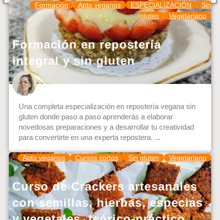
Formación
Apto veganos
ESPECIALIZACIÓN
Sin
gluten
Vegetariano
Formación en repostería
integral y sin gluten
Una completa especialización en repostería vegana sin
gluten donde paso a paso aprenderás a elaborar
novedosas preparaciones y a desarrollar tu creatividad
para convertirte en una experta repostera. ...
Apto veganos
Cursos cortos
Sin gluten
Vegetariano
Curso de Crackers artesanales
con semillas, hierbas, especias
y vegetales, teórico-práctico