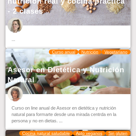
nutrición real y cocina práctica
- 2 clases
...
Curso anual
Nutrición
Vegetariano
Asesor en Dietética y Nutrición
Natural
Curso on line anual de Asesor en dietética y nutrición
natural para formarte desde una mirada centrda en la
persona y no en dietas. ...
Cocina natural saludable
Apto veganos
Sin gluten