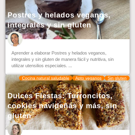
Postres y helados veganos,
integrales y sin gluten
Aprender a elaborar Postres y helados veganos,
integrales y sin gluten de manera fácil y nutritiva, sin
utilizar utensilios especiales. ...
Cocina natural saludable
Apto veganos
Sin gluten
Dulces Fiestas: Turroncitos,
cookies navideñas y más, sin
gluten