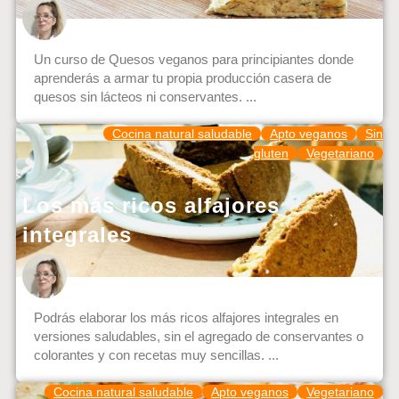
Un curso de Quesos veganos para principiantes donde
aprenderás a armar tu propia producción casera de
quesos sin lácteos ni conservantes. ...
Cocina natural saludable
Apto veganos
Sin
gluten
Vegetariano
Los más ricos alfajores
integrales
Podrás elaborar los más ricos alfajores integrales en
versiones saludables, sin el agregado de conservantes o
colorantes y con recetas muy sencillas. ...
Cocina natural saludable
Apto veganos
Vegetariano