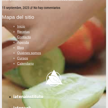
15 septiembre, 2023
No hay comentarios
Mapa del sitio
Inicio
Recetas
Contacto
Agenda
Blog
Quiénes somos
Cursos
Calendario
iatenainstituto
iatenaok