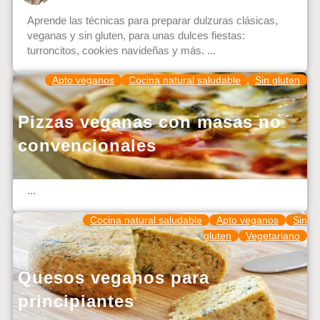
Aprende las técnicas para preparar dulzuras clásicas,
veganas y sin gluten, para unas dulces fiestas:
turroncitos, cookies navideñas y más. ...
Apto veganos
Cocina natural saludable
Sin gluten
Pizzas veganas con masas no
convencionales
...
Cocina natural saludable
Apto veganos
Sin
gluten
Vegetariano
Quesos veganos para
principiantes