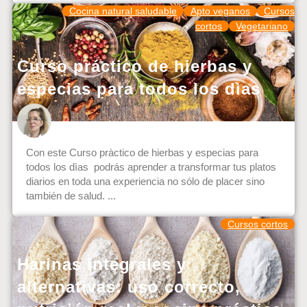
Cocina natural saludable
Apto veganos
Cursos
cortos
Vegetariano
Curso práctico de hierbas y
especias para todos los dìas
Con este Curso pràctico de hierbas y especias para
todos los dìas podrás aprender a transformar tus platos
diarios en toda una experiencia no sólo de placer sino
también de salud. ...
Cursos cortos
Harinas integrales y
alternativas: uso correcto,