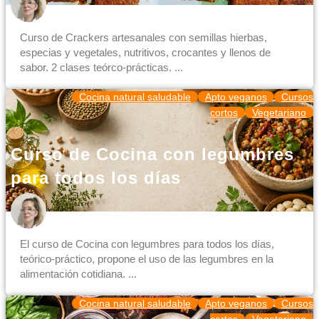
Curso de Crackers artesanales con semillas hierbas,
especias y vegetales, nutritivos, crocantes y llenos de
sabor. 2 clases teórco-prácticas. ...
Cocina natural saludable
Apto veganos
Cursos
cortos
Vegetariano
Curso de Cocina con legumbres
para todos los días
El curso de Cocina con legumbres para todos los días,
teórico-práctico, propone el uso de las legumbres en la
alimentación cotidiana. ...
Cocina natural saludable
Apto veganos
Cursos
cortos
Vegetariano