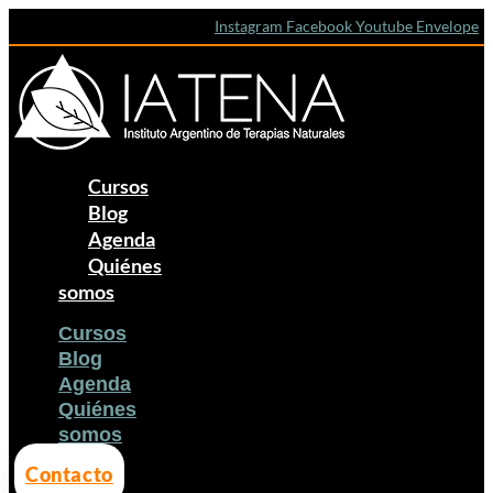
Ir
Instagram
Facebook
Youtube
Envelope
al
contenido
Cursos
Blog
Agenda
Quiénes
somos
Cursos
Blog
Agenda
Quiénes
somos
Contacto