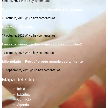
4 enero, 2024
No hay comentarios
Crema helada de duraznos picantes a la cúrcuma
20 octubre, 2023
No hay comentarios
Hummus especiado
17 octubre, 2023
No hay comentarios
Las zanahorias, ¿están mejor cocidas o crudas?
17 octubre, 2023
No hay comentarios
Mijo pelado – Pequeño pero asombroso alimento
15 septiembre, 2023
No hay comentarios
Mapa del sitio
Inicio
Recetas
Contacto
Agenda