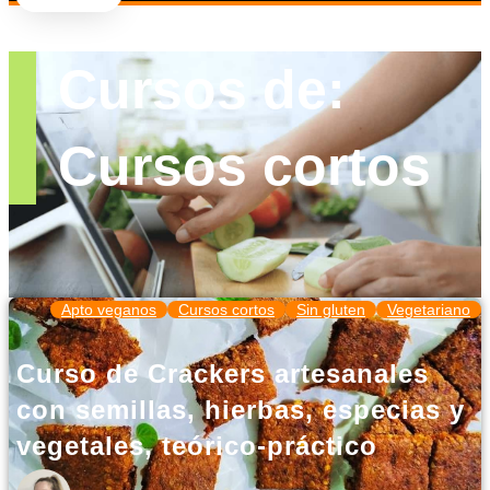
Cursos de:
Cursos cortos
Apto veganos
Cursos cortos
Sin gluten
Vegetariano
Curso de Crackers artesanales
con semillas, hierbas, especias y
vegetales, teórico-práctico