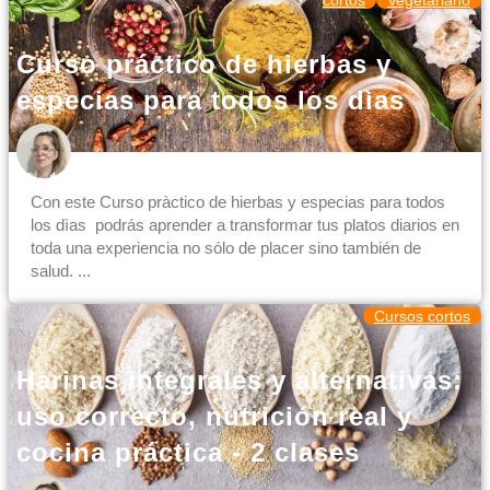
Curso práctico de hierbas y
especias para todos los dìas
Con este Curso pràctico de hierbas y especias para todos
los dìas podrás aprender a transformar tus platos diarios en
toda una experiencia no sólo de placer sino también de
salud. ...
Cursos cortos
Harinas integrales y alternativas:
uso correcto, nutrición real y
cocina práctica - 2 clases