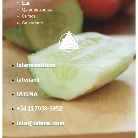
Blog
Quiénes somos
Cursos
Calendario
iatenainstituto
iatenaok
IATENA
+54 11 7058-5952
info @ iatena . com