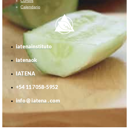
Cursos
Calendario
iatenainstituto
iatenaok
IATENA
+54 11 7058-5952
info @ iatena . com