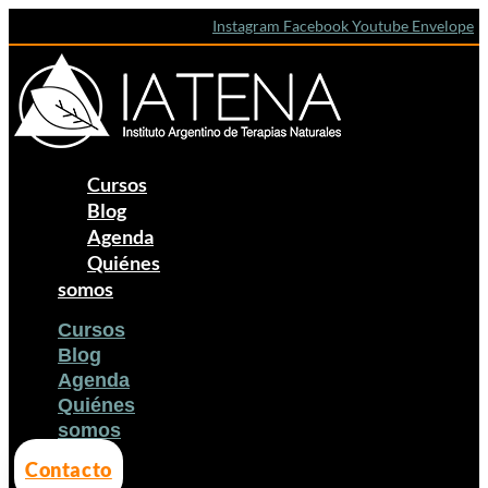
Ir
Crema
Instagram
Facebook
Youtube
Envelope
al
helada
contenido
de
duraznos
Cursos
Blog
Agenda
Quiénes
somos
Cursos
Blog
Agenda
Quiénes
somos
Contacto