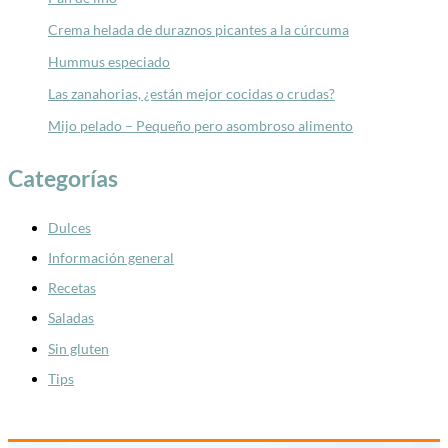
Crema helada de duraznos picantes a la cúrcuma
Hummus especiado
Las zanahorias, ¿están mejor cocidas o crudas?
Mijo pelado – Pequeño pero asombroso alimento
Categorías
Dulces
Información general
Recetas
Saladas
Sin gluten
Tips