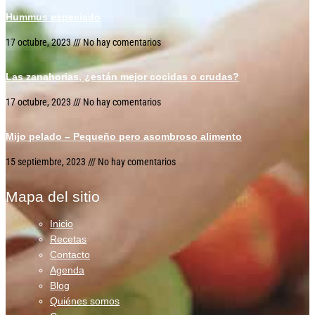
Hummus especiado
17 octubre, 2023
No hay comentarios
Las zanahorias, ¿están mejor cocidas o crudas?
17 octubre, 2023
No hay comentarios
Mijo pelado – Pequeño pero asombroso alimento
15 septiembre, 2023
No hay comentarios
Mapa del sitio
Inicio
Recetas
Contacto
Agenda
Blog
Quiénes somos