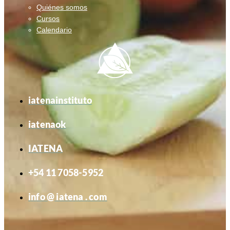
Quiénes somos
Cursos
Calendario
iatenainstituto
iatenaok
IATENA
+54 11 7058-5952
info @ iatena . com