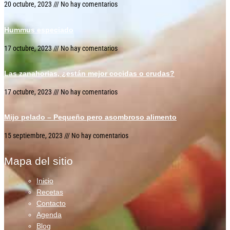
20 octubre, 2023
No hay comentarios
Hummus especiado
17 octubre, 2023
No hay comentarios
Las zanahorias, ¿están mejor cocidas o crudas?
17 octubre, 2023
No hay comentarios
Mijo pelado – Pequeño pero asombroso alimento
15 septiembre, 2023
No hay comentarios
Mapa del sitio
Inicio
Recetas
Contacto
Agenda
Blog