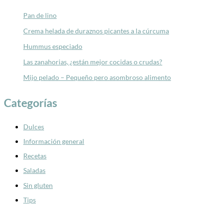
Pan de lino
Crema helada de duraznos picantes a la cúrcuma
Hummus especiado
Las zanahorias, ¿están mejor cocidas o crudas?
Mijo pelado – Pequeño pero asombroso alimento
Categorías
Dulces
Información general
Recetas
Saladas
Sin gluten
Tips