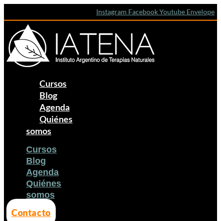
Ir
Preparado
Instagram
Facebook
Youtube
Envelope
al
para
contenido
caldos
con
hongo
shiitake
deshidratado
Cursos
Blog
Agenda
Quiénes
somos
Cursos
Blog
Agenda
Quiénes
somos
Contacto