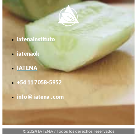
iatenainstituto
iatenaok
IATENA
+54 11 7058-5952
info @ iatena . com
© 2024 IATENA / Todos los derechos reservados