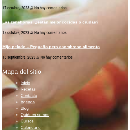
17 octubre, 2023
No hay comentarios
Las zanahorias, ¿están mejor cocidas o crudas?
17 octubre, 2023
No hay comentarios
Mijo pelado – Pequeño pero asombroso alimento
15 septiembre, 2023
No hay comentarios
Mapa del sitio
Inicio
Recetas
Contacto
Agenda
Blog
Quiénes somos
Cursos
Calendario