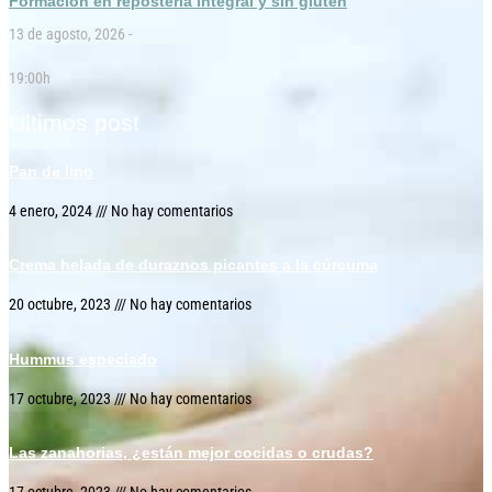
Formación en repostería integral y sin gluten
13 de agosto, 2026 -
19:00h
Últimos post
Pan de lino
4 enero, 2024
No hay comentarios
Crema helada de duraznos picantes a la cúrcuma
20 octubre, 2023
No hay comentarios
Hummus especiado
17 octubre, 2023
No hay comentarios
Las zanahorias, ¿están mejor cocidas o crudas?