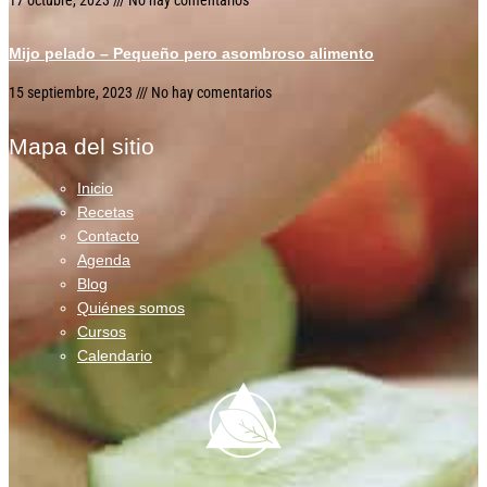
17 octubre, 2023
No hay comentarios
Mijo pelado – Pequeño pero asombroso alimento
15 septiembre, 2023
No hay comentarios
Mapa del sitio
Inicio
Recetas
Contacto
Agenda
Blog
Quiénes somos
Cursos
Calendario