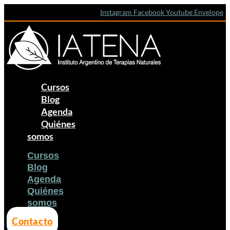
Ir
La
Instagram
Facebook
Youtube
Envelope
al
Quinoa:
contenido
de
los
Andes
al
espacio
Cursos
Blog
Agenda
Quiénes
somos
Cursos
Blog
Agenda
Quiénes
somos
Contacto