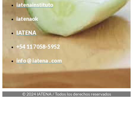
iatenainstituto
iatenaok
IATENA
+54 11 7058-5952
info @ iatena . com
© 2024 IATENA / Todos los derechos reservados